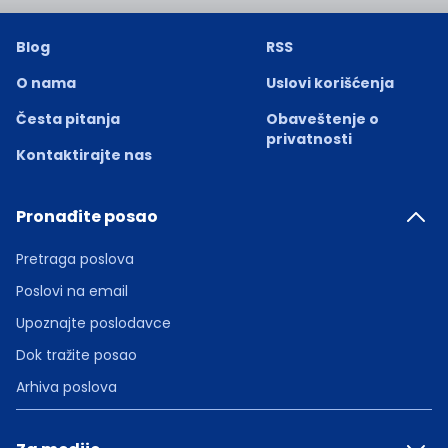
Blog
RSS
O nama
Uslovi korišćenja
Česta pitanja
Obaveštenje o
privatnosti
Kontaktirajte nas
Pronađite posao
Pretraga poslova
Poslovi na email
Upoznajte poslodavce
Dok tražite posao
Arhiva poslova