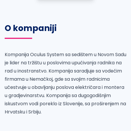
O kompaniji
Kompanija Oculus System sa sedištem u Novom Sadu
je lider na tržištu u poslovima upućivanja radnika na
rad u inostranstvo. Kompanija saradjuje sa vodećim
firmama u Nemačkoj, gde sa svojim radnicima
učestvuje u obavljanju poslova električara i montera
u gradjevinarstvu. Kompanija sa dugogodišnjim
iskustvom vodi poreklo iz Slovenije, sa proširenjem na
Hrvatsku i Srbiju.