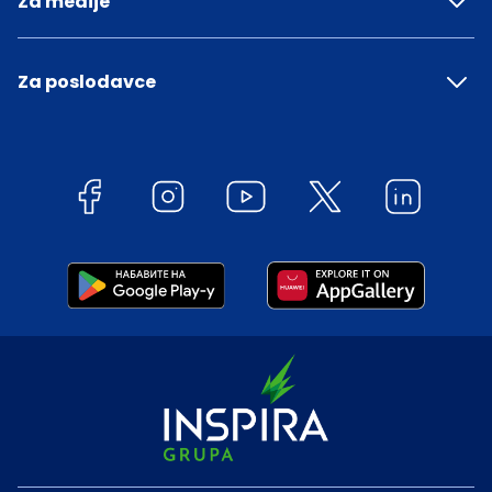
Za medije
Za poslodavce