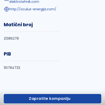
elektrotehnik.com
http://oculus-energija.com/
Matični broj
21386278
PIB
110784733
Zapratite kompaniju