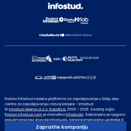
Poslovi Infostud vodeća platforma za zapošljavanje u Srbiji, deo
centra za zapošljavanje i razvoj karijere - Infostud.
©
Infostud rešenja d.o.o. Subotica
, 2000 -
2026
. Sadržaj sajta
Poslovi.infostud.com
je vlasništvo
Infostuda
. Zabranjeno je njegovo
preuzimanje bez dozvole
Infostuda
, zarad komercijalne upotrebe ili
u druge svrhe, osim za lične potrebe posetilaca sajta.
Uslovi
Zapratite kompaniju
korišćenja.