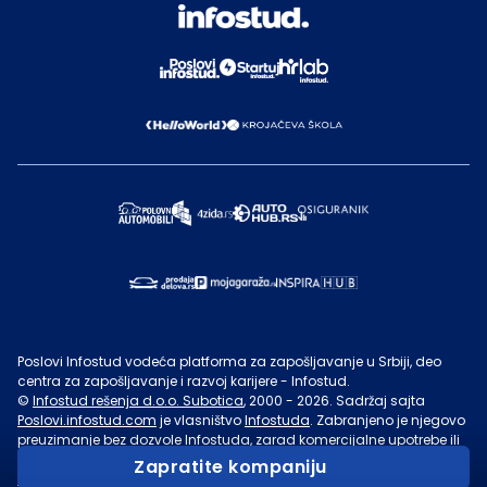
Poslovi Infostud vodeća platforma za zapošljavanje u Srbiji, deo
centra za zapošljavanje i razvoj karijere - Infostud.
©
Infostud rešenja d.o.o. Subotica
, 2000 -
2026
. Sadržaj sajta
Poslovi.infostud.com
je vlasništvo
Infostuda
. Zabranjeno je njegovo
preuzimanje bez dozvole
Infostuda
, zarad komercijalne upotrebe ili
u druge svrhe, osim za lične potrebe posetilaca sajta.
Uslovi
Zapratite kompaniju
korišćenja.