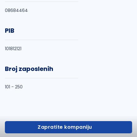
08684464
PIB
101812121
Broj zaposlenih
101 - 250
Zapratite kompaniju