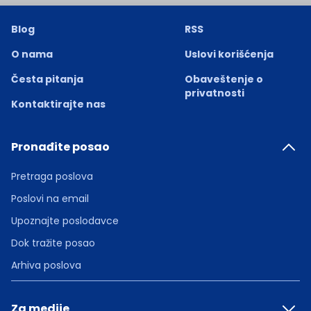
Blog
RSS
O nama
Uslovi korišćenja
Česta pitanja
Obaveštenje o
privatnosti
Kontaktirajte nas
Pronađite posao
Pretraga poslova
Poslovi na email
Upoznajte poslodavce
Dok tražite posao
Arhiva poslova
Za medije