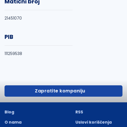
Matični broj
21451070
PIB
111259538
Zapratite kompaniju
Blog
RSS
O nama
Uslovi korišćenja