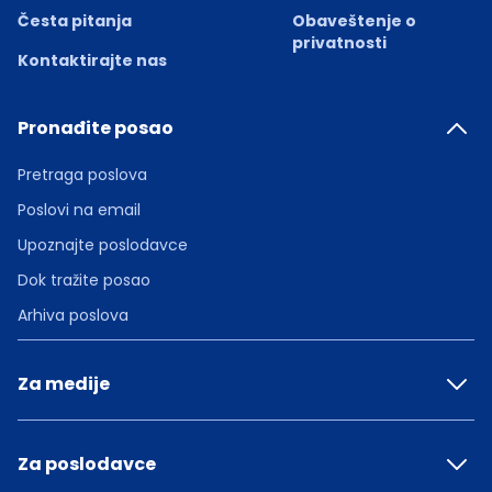
Česta pitanja
Obaveštenje o
privatnosti
Kontaktirajte nas
Pronađite posao
Pretraga poslova
Poslovi na email
Upoznajte poslodavce
Dok tražite posao
Arhiva poslova
Za medije
Za poslodavce