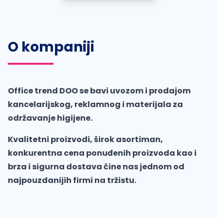
O kompaniji
Office trend DOO se bavi uvozom i prodajom
kancelarijskog, reklamnog i materijala za
održavanje higijene.
Kvalitetni proizvodi, širok asortiman,
konkurentna cena ponuđenih proizvoda kao i
brza i sigurna dostava čine nas jednom od
najpouzdanijih firmi na tržistu.