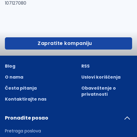
107127080
Zapratite kompaniju
Blog
RSS
O nama
Uslovi korišćenja
Česta pitanja
Obaveštenje o
privatnosti
Kontaktirajte nas
Pronađite posao
Pretraga poslova