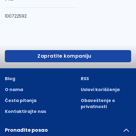
100722592
Zapratite kompaniju
Blog
RSS
O nama
Uslovi korišćenja
Česta pitanja
Obaveštenje o
privatnosti
Kontaktirajte nas
Pronađite posao