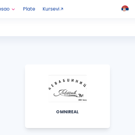
osao
Plate
Kursevi
OMNIREAL