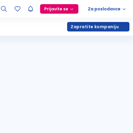
Prijavite se
Za poslodavce
Zapratite kompaniju