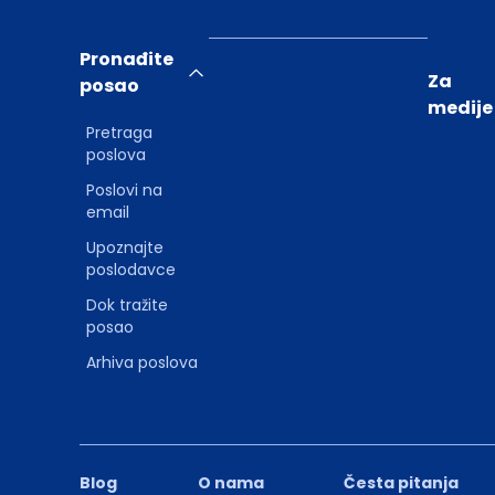
Pronađite
Za
posao
medije
Pretraga
poslova
Poslovi na
email
Upoznajte
poslodavce
Dok tražite
posao
Arhiva poslova
Blog
O nama
Česta pitanja