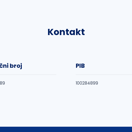
Kontakt
čni broj
PIB
189
100284899