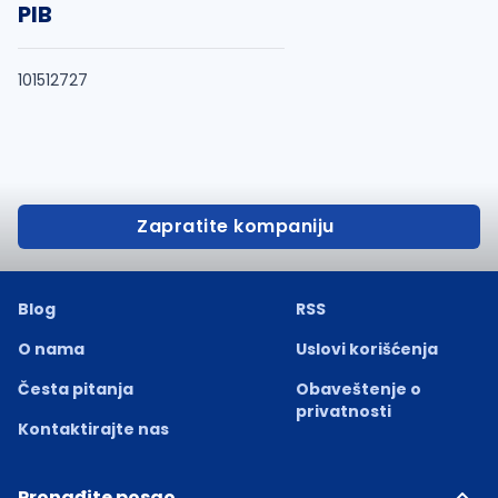
PIB
101512727
Zapratite kompaniju
Blog
RSS
O nama
Uslovi korišćenja
Česta pitanja
Obaveštenje o
privatnosti
Kontaktirajte nas
Pronađite posao