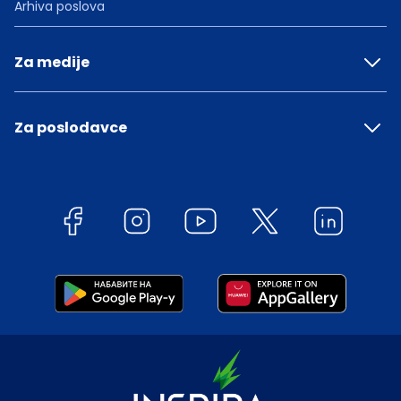
Arhiva poslova
Za medije
Za poslodavce