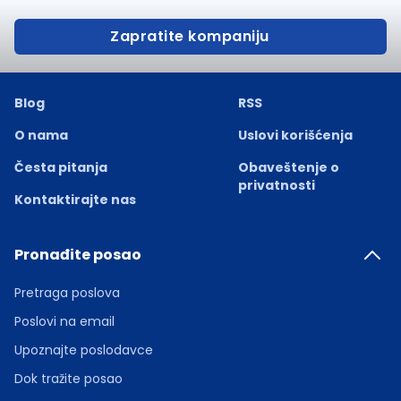
Zapratite kompaniju
Blog
RSS
O nama
Uslovi korišćenja
Česta pitanja
Obaveštenje o
privatnosti
Kontaktirajte nas
Pronađite posao
Pretraga poslova
Poslovi na email
Upoznajte poslodavce
Dok tražite posao