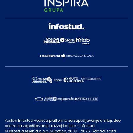
Poslovi Infostud vodeća platforma za zapošljavanje u Srbiji, deo
centra za zapošljavanje i razvoj karijere - Infostud.
©
Infostud rešenja d.o.o. Subotica
, 2000 -
2026
. Sadržaj sajta