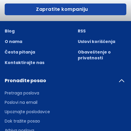
Zapratite kompaniju
Blog
RSS
O nama
Uslovi korišćenja
Česta pitanja
Obaveštenje o
privatnosti
Kontaktirajte nas
Pronađite posao
Pretraga poslova
Poslovi na email
Upoznajte poslodavce
Dok tražite posao
Arhiva poslova