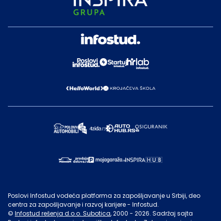
Poslovi Infostud vodeća platforma za zapošljavanje u Srbiji, deo
centra za zapošljavanje i razvoj karijere - Infostud.
©
Infostud rešenja d.o.o. Subotica
, 2000 -
2026
. Sadržaj sajta