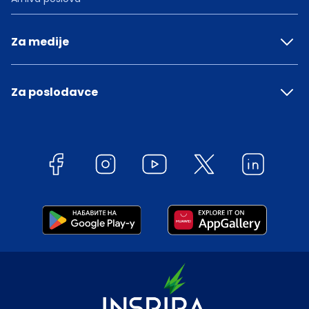
Za medije
Za poslodavce