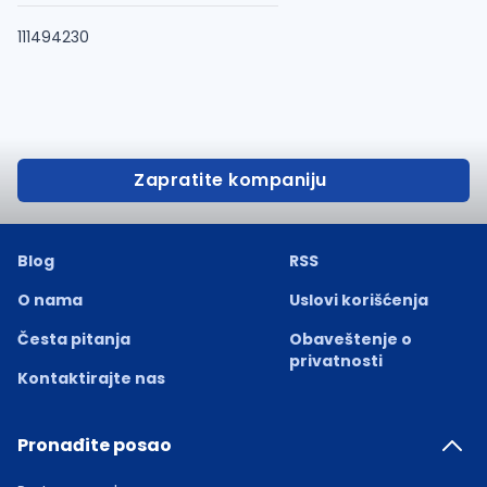
111494230
Zapratite kompaniju
Blog
RSS
O nama
Uslovi korišćenja
Česta pitanja
Obaveštenje o
privatnosti
Kontaktirajte nas
Pronađite posao