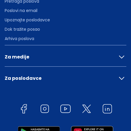
Pretraga poslova
Poslovi na email
Upoznajte poslodavce
Dok tražite posao
Arhiva poslova
Za medije
Za poslodavce