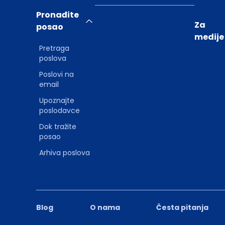
Pronađite
Za
posao
medije
Pretraga
poslova
Poslovi na
email
Upoznajte
poslodavce
Dok tražite
posao
Arhiva poslova
Blog
O nama
Česta pitanja