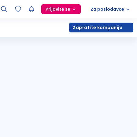
Prijavite se
Za poslodavce
Zapratite kompaniju