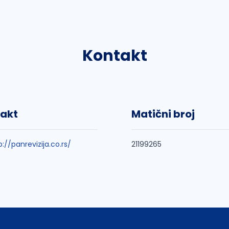
Kontakt
akt
Matični broj
p://panrevizija.co.rs/
21199265