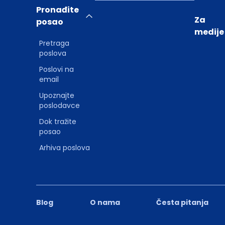
Pronađite
Za
posao
medije
Pretraga
poslova
Poslovi na
email
Upoznajte
poslodavce
Dok tražite
posao
Arhiva poslova
Blog
O nama
Česta pitanja