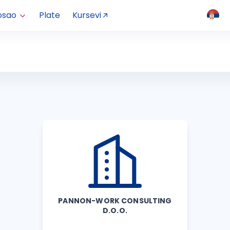
osao
Plate
Kursevi
PANNON-WORK CONSULTING
D.O.O.