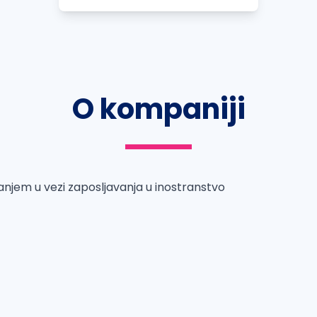
O kompaniji
njem u vezi zaposljavanja u inostranstvo