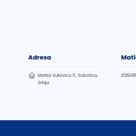
Adresa
Mati
Matka Vukovica 11., Subotica,
212508
Srbija