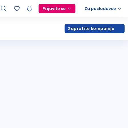
Prijavite se
Za poslodavce
Zapratite kompaniju