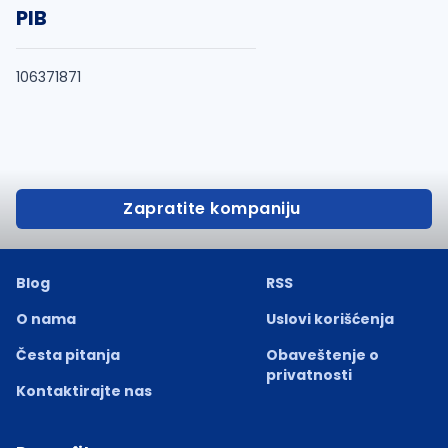
PIB
106371871
Zapratite kompaniju
Blog
RSS
O nama
Uslovi korišćenja
Česta pitanja
Obaveštenje o
privatnosti
Kontaktirajte nas