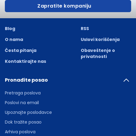
Zapratite kompaniju
Blog
RSS
O nama
Uslovi korišćenja
Česta pitanja
Obaveštenje o
privatnosti
Kontaktirajte nas
Pronađite posao
Pretraga poslova
Poslovi na email
Upoznajte poslodavce
Dok tražite posao
Arhiva poslova