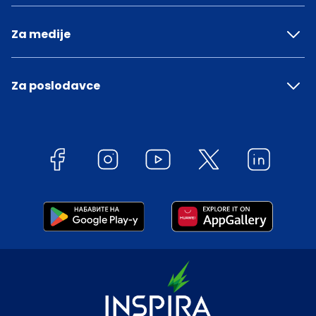
Za medije
Za poslodavce