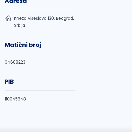
Adresa
Kneza Višeslava 130, Beograd,
Srbija
Matični broj
64608223
PIB
110045648