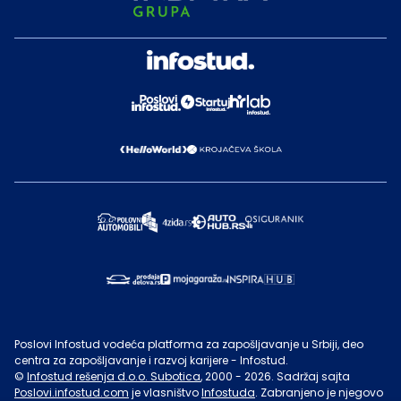
Poslovi Infostud vodeća platforma za zapošljavanje u Srbiji, deo
centra za zapošljavanje i razvoj karijere - Infostud.
©
Infostud rešenja d.o.o. Subotica
, 2000 -
2026
. Sadržaj sajta
Poslovi.infostud.com
je vlasništvo
Infostuda
. Zabranjeno je njegovo