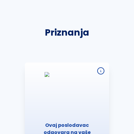
Priznanja
Ovaj poslodavac
odgovara na vaše