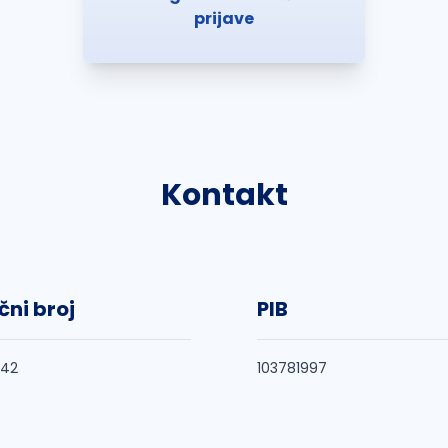
prijave
Kontakt
čni broj
PIB
742
103781997