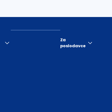
Za
poslodavce