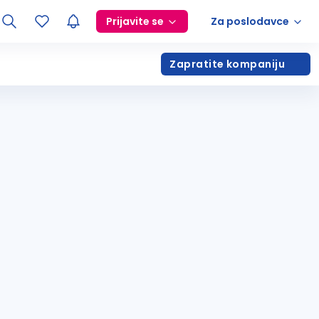
Prijavite se
Za poslodavce
Zapratite kompaniju