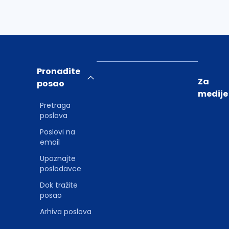
Pronađite
Za
posao
medije
Pretraga
poslova
Poslovi na
email
Upoznajte
poslodavce
Dok tražite
posao
Arhiva poslova