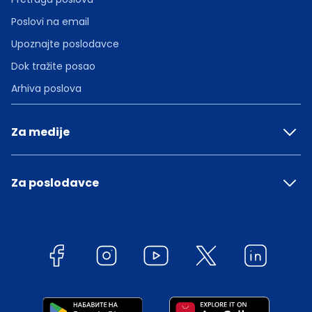
Poslovi na email
Upoznajte poslodavce
Dok tražite posao
Arhiva poslova
Za medije
Za poslodavce