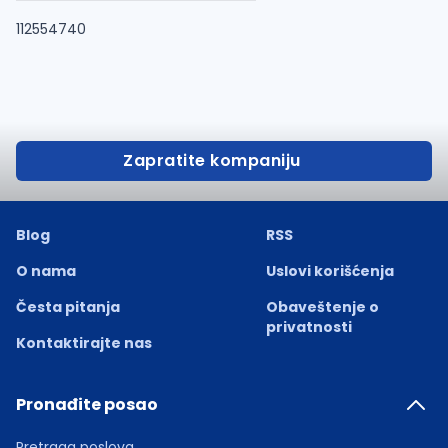
112554740
Zapratite kompaniju
Blog
RSS
O nama
Uslovi korišćenja
Česta pitanja
Obaveštenje o
privatnosti
Kontaktirajte nas
Pronađite posao
Pretraga poslova