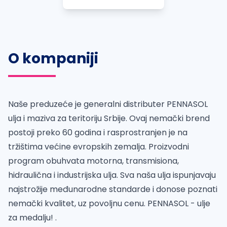
O kompaniji
Naše preduzeće je generalni distributer PENNASOL
ulja i maziva za teritoriju Srbije. Ovaj nemački brend
postoji preko 60 godina i rasprostranjen je na
tržištima većine evropskih zemalja. Proizvodni
program obuhvata motorna, transmisiona,
hidraulična i industrijska ulja. Sva naša ulja ispunjavaju
najstrožije međunarodne standarde i donose poznati
nemački kvalitet, uz povoljnu cenu. PENNASOL - ulje
za medalju! .