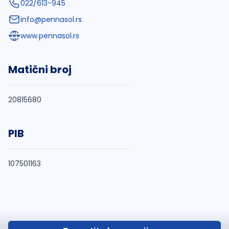
022/613-945
info@pennasol.rs
www.pennasol.rs
Matični broj
20815680
PIB
107501163