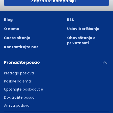
Zapratite kompaniju
Blog
RSS
O nama
Uslovi korišćenja
Česta pitanja
Obaveštenje o
privatnosti
Kontaktirajte nas
Pronađite posao
Pretraga poslova
Poslovi na email
Upoznajte poslodavce
Dok tražite posao
Arhiva poslova