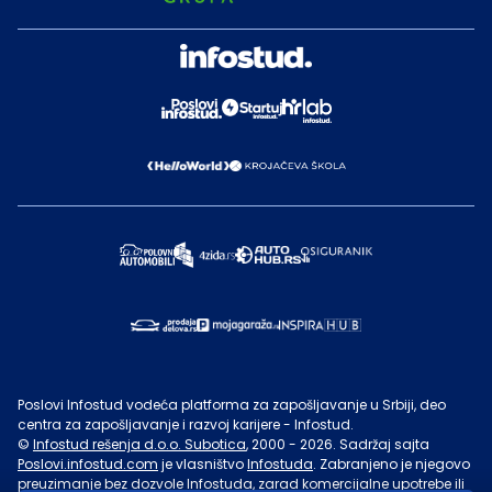
Poslovi Infostud vodeća platforma za zapošljavanje u Srbiji, deo
centra za zapošljavanje i razvoj karijere - Infostud.
©
Infostud rešenja d.o.o. Subotica
, 2000 -
2026
. Sadržaj sajta
Poslovi.infostud.com
je vlasništvo
Infostuda
. Zabranjeno je njegovo
preuzimanje bez dozvole
Infostuda
, zarad komercijalne upotrebe ili