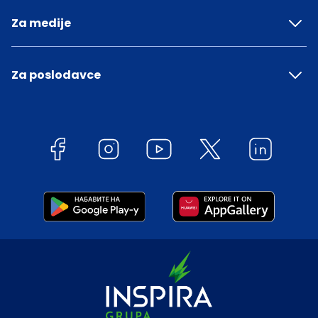
Za medije
Za poslodavce