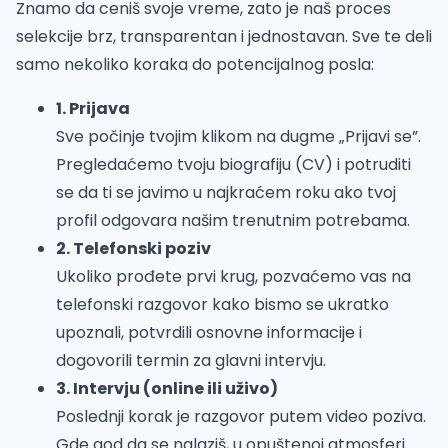
Znamo da ceniš svoje vreme, zato je naš proces
selekcije brz, transparentan i jednostavan. Sve te deli
samo nekoliko koraka do potencijalnog posla:
1. Prijava
Sve počinje tvojim klikom na dugme „Prijavi se”.
Pregledaćemo tvoju biografiju (CV) i potruditi
se da ti se javimo u najkraćem roku ako tvoj
profil odgovara našim trenutnim potrebama.
2. Telefonski poziv
Ukoliko prođete prvi krug, pozvaćemo vas na
telefonski razgovor kako bismo se ukratko
upoznali, potvrdili osnovne informacije i
dogovorili termin za glavni intervju.
3. Intervju (online ili uživo)
Poslednji korak je razgovor putem video poziva.
Gde god da se nalaziš, u opuštenoj atmosferi