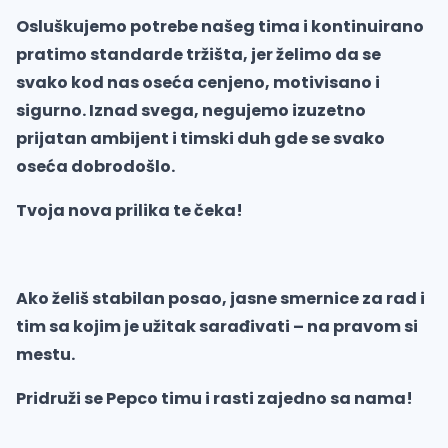
Osluškujemo potrebe našeg tima i kontinuirano
pratimo standarde tržišta, jer želimo da se
svako kod nas oseća cenjeno, motivisano i
sigurno. Iznad svega, negujemo izuzetno
prijatan ambijent i timski duh gde se svako
oseća dobrodošlo.
Tvoja nova prilika te čeka!
Ako želiš stabilan posao, jasne smernice za rad i
tim sa kojim je užitak sarađivati – na pravom si
mestu.
Pridruži se Pepco timu i rasti zajedno sa nama!