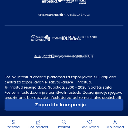
Poslovi Infostud vodeća platforma za zapošljavanje u Srbiji, deo
centra za zapošljavanje i razvoj karijere - Infostud.
©
Infostud rešenja d.o.o. Subotica
, 2000 -
2026
. Sadržaj sajta
Poslovi.infostud.com
je vlasništvo
Infostuda
. Zabranjeno je njegovo
preuzimanje bez dozvole
Infostuda
, zarad komercijalne upotrebe ili
u druge svrhe, osim za lične potrebe posetilaca sajta.
Uslovi
Zapratite kompaniju
korišćenja.
Početna
Poslodavci
Poslovi
Sačuvano
Moj nalog