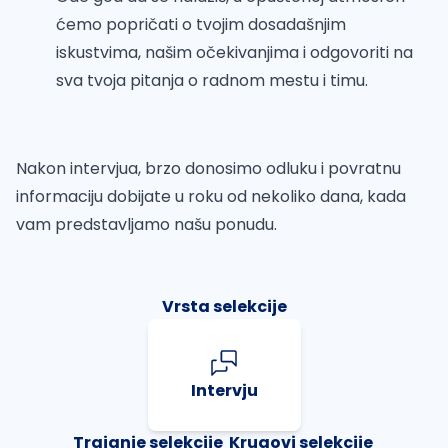
ćemo popričati o tvojim dosadašnjim
iskustvima, našim očekivanjima i odgovoriti na
sva tvoja pitanja o radnom mestu i timu.
Nakon intervjua, brzo donosimo odluku i povratnu
informaciju dobijate u roku od nekoliko dana, kada
vam predstavljamo našu ponudu.
Vrsta selekcije
Intervju
Trajanje selekcije
Krugovi selekcije