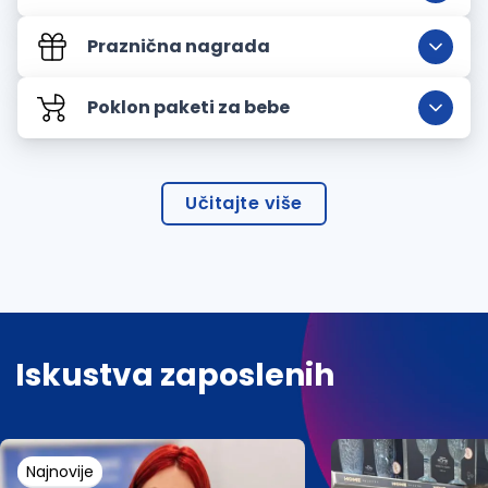
Praznična nagrada
Poklon paketi za bebe
Učitajte više
Iskustva zaposlenih
Najnovije