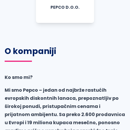
PEPCO D.O.O.
O kompaniji
Ko smo mi?
Mi smo Pepco – jedan od najbrže rastućih
evropskih diskontnih lanaca, prepoznatljiv po
širokoj ponudi, pristupačnim cenama i
prijatnom ambijentu. Sa preko 2.600 prodavnica
u Evropi i 19 miliona kupaca mesečno, ponosno