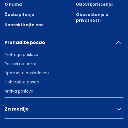
O nama
Uslovi korišćenja
Česta pitanja
Obaveštenje o
privatnosti
Kontaktirajte nas
Pronađite posao
Pretraga poslova
Poslovi na email
Upoznajte poslodavce
Dok tražite posao
Arhiva poslova
Za medije