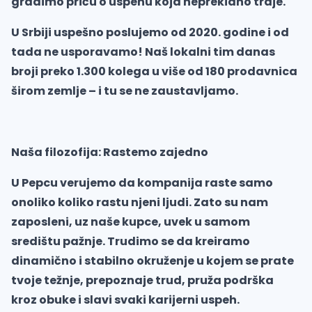
gradimo priču o uspehu koja neprekidno traje.
U Srbiji uspešno poslujemo od 2020. godine i od
tada ne usporavamo! Naš lokalni tim danas
broji preko 1.300 kolega u više od 180 prodavnica
širom zemlje – i tu se ne zaustavljamo.
Naša filozofija: Rastemo zajedno
U Pepcu verujemo da kompanija raste samo
onoliko koliko rastu njeni ljudi. Zato su nam
zaposleni, uz naše kupce, uvek u samom
središtu pažnje. Trudimo se da kreiramo
dinamično i stabilno okruženje u kojem se prate
tvoje težnje, prepoznaje trud, pruža podrška
kroz obuke i slavi svaki karijerni uspeh.