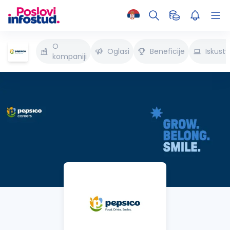
O
Oglasi
Beneficije
Iskust
kompaniji