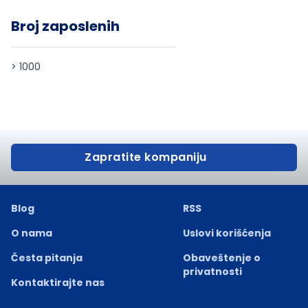
Broj zaposlenih
> 1000
Zapratite kompaniju
Blog
RSS
O nama
Uslovi korišćenja
Česta pitanja
Obaveštenje o
privatnosti
Kontaktirajte nas