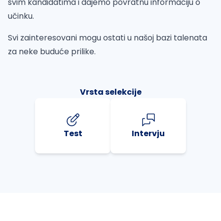
svim kandidatima i dajemo povratnu informaciju o
učinku.
Svi zainteresovani mogu ostati u našoj bazi talenata
za neke buduće prilike.
Vrsta selekcije
Test
Intervju