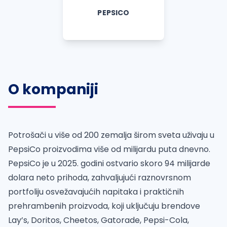
PEPSICO
O kompaniji
Potrošači u više od 200 zemalja širom sveta uživaju u
PepsiCo proizvodima više od milijardu puta dnevno.
PepsiCo je u 2025. godini ostvario skoro 94 milijarde
dolara neto prihoda, zahvaljujući raznovrsnom
portfoliju osvežavajućih napitaka i praktičnih
prehrambenih proizvoda, koji uključuju brendove
Lay’s, Doritos, Cheetos, Gatorade, Pepsi-Cola,