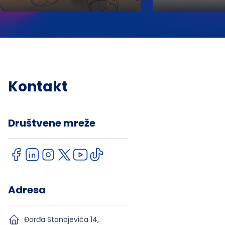
projektu "Posao po meri"
podršku zapos
„Mreža za inklu
Kontakt
Društvene mreže
Adresa
Đorđa Stanojevića 14,