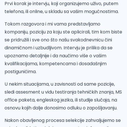
Prvi korak je intervju, koji organizujemo uživo, putem
telefona, ili online, u skladu sa vašim mogućnostima.
Tokom razgovora i mi vama predstavljamo
kompaniju, poziciju za koju ste aplicirali, tim kom biste
se pridružili i sve ono što našu svakodnevnicu čini
dinamičnom i uzbudljivom. Intervju je prilika da se
upoznamo detaljnije i da naučimo više o vašim
kvalifikacijama, kompetencama i dosadašnjim
postigunićima.
U nekim situacijama, u zavisnosti od same pozicije,
sledi assesment u vidu testiranja tehničkih znanja, MS
office paketa, engleskog jezika, ili studije slučaja, na
osnovu kojih dalje donosimo odluku o zapošljavanju.
Nakon obavljenog procesa selekcije zahvaljujemo se