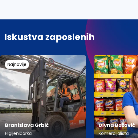
Iskustva zaposlenih
Najnovije
Branislava Grbić
Divna Božović
Higijeničarka
Komercijalista