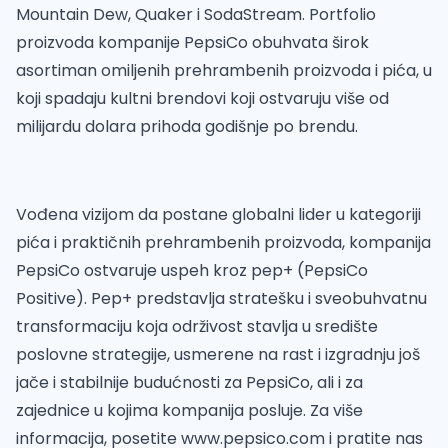
Mountain Dew, Quaker i SodaStream. Portfolio
proizvoda kompanije PepsiCo obuhvata širok
asortiman omiljenih prehrambenih proizvoda i pića, u
koji spadaju kultni brendovi koji ostvaruju više od
milijardu dolara prihoda godišnje po brendu.
Vođena vizijom da postane globalni lider u kategoriji
pića i praktičnih prehrambenih proizvoda, kompanija
PepsiCo ostvaruje uspeh kroz pep+ (PepsiCo
Positive). Pep+ predstavlja stratešku i sveobuhvatnu
transformaciju koja održivost stavlja u središte
poslovne strategije, usmerene na rast i izgradnju još
jače i stabilnije budućnosti za PepsiCo, ali i za
zajednice u kojima kompanija posluje. Za više
informacija, posetite www.pepsico.com i pratite nas