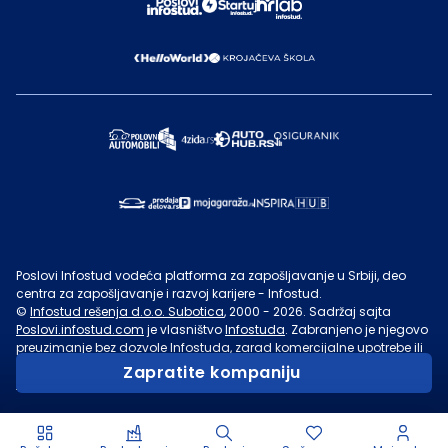
Poslovi Infostud vodeća platforma za zapošljavanje u Srbiji, deo
centra za zapošljavanje i razvoj karijere - Infostud.
©
Infostud rešenja d.o.o. Subotica
, 2000 -
2026
. Sadržaj sajta
Poslovi.infostud.com
je vlasništvo
Infostuda
. Zabranjeno je njegovo
preuzimanje bez dozvole
Infostuda
, zarad komercijalne upotrebe ili
u druge svrhe, osim za lične potrebe posetilaca sajta.
Uslovi
Zapratite kompaniju
korišćenja.