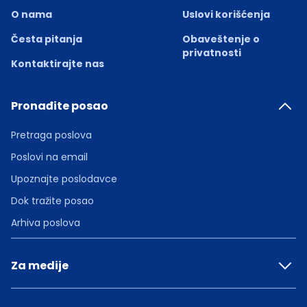
O nama
Uslovi korišćenja
Česta pitanja
Obaveštenje o
privatnosti
Kontaktirajte nas
Pronađite posao
Pretraga poslova
Poslovi na email
Upoznajte poslodavce
Dok tražite posao
Arhiva poslova
Za medije