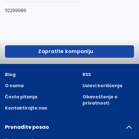
112299986
Zapratite kompaniju
Blog
RSS
O nama
Uslovi korišćenja
Česta pitanja
Obaveštenje o
privatnosti
Kontaktirajte nas
Pronađite posao