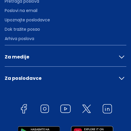
Pretraga poslova
Poslovi na email
Upoznajte poslodavce
Dok tražite posao
Arhiva poslova
Za medije
Za poslodavce