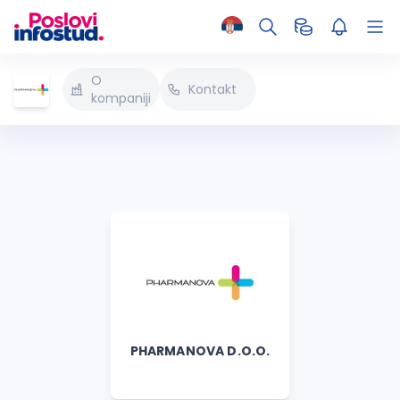
O
Kontakt
kompaniji
PHARMANOVA D.O.O.