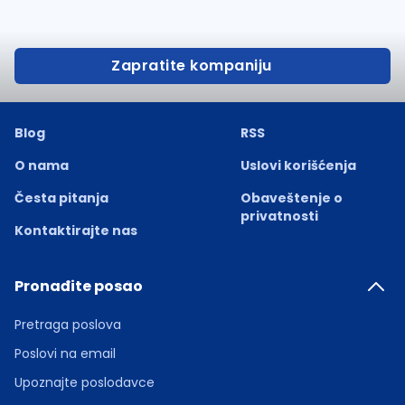
Zapratite kompaniju
Blog
RSS
O nama
Uslovi korišćenja
Česta pitanja
Obaveštenje o
privatnosti
Kontaktirajte nas
Pronađite posao
Pretraga poslova
Poslovi na email
Upoznajte poslodavce