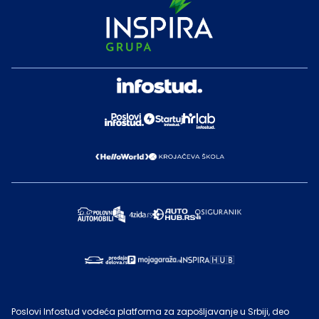
Poslovi Infostud vodeća platforma za zapošljavanje u Srbiji, deo