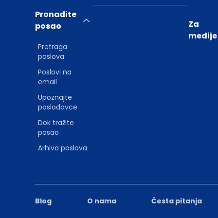
Pronađite
Za
posao
medije
Pretraga
poslova
Poslovi na
email
Upoznajte
poslodavce
Dok tražite
posao
Arhiva poslova
Blog
O nama
Česta pitanja