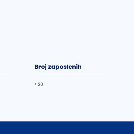
Broj zaposlenih
< 20