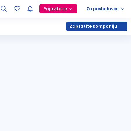
Prijavite se
Za poslodavce
Zapratite kompaniju