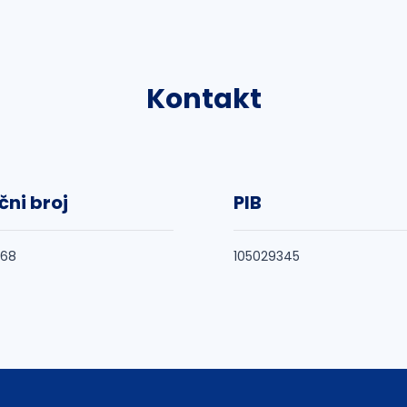
Kontakt
čni broj
PIB
568
105029345