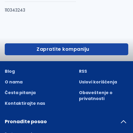
110343243
Zapratite kompaniju
Blog
RSS
O nama
Uslovi korišćenja
Česta pitanja
Obaveštenje o
privatnosti
Kontaktirajte nas
Pronađite posao