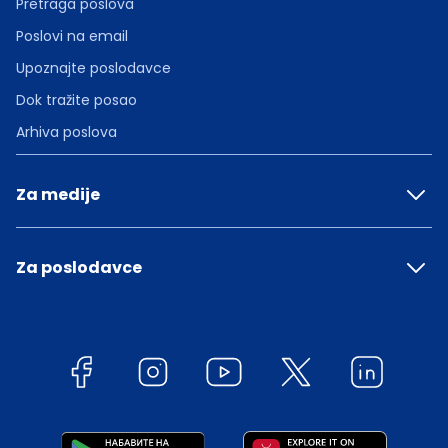
Pretraga poslova
Poslovi na email
Upoznajte poslodavce
Dok tražite posao
Arhiva poslova
Za medije
Za poslodavce