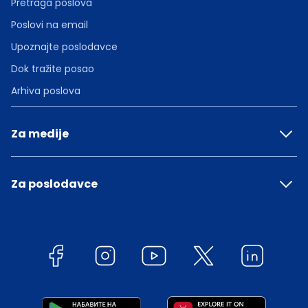
Pretraga poslova
Poslovi na email
Upoznajte poslodavce
Dok tražite posao
Arhiva poslova
Za medije
Za poslodavce