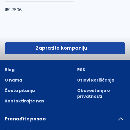
115117506
Zapratite kompaniju
Blog
RSS
O nama
Uslovi korišćenja
Česta pitanja
Obaveštenje o
privatnosti
Kontaktirajte nas
Pronađite posao