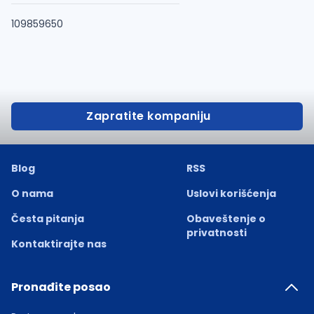
109859650
Zapratite kompaniju
Blog
RSS
O nama
Uslovi korišćenja
Česta pitanja
Obaveštenje o
privatnosti
Kontaktirajte nas
Pronađite posao