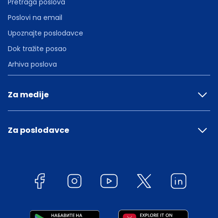
Pretraga poslova
Poslovi na email
Upoznajte poslodavce
Dok tražite posao
Arhiva poslova
Za medije
Za poslodavce