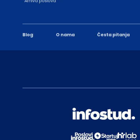
Arhiva poslova
Blog
O nama
Česta pitanja