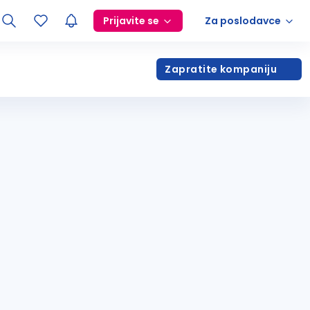
Prijavite se
Za poslodavce
Zapratite kompaniju