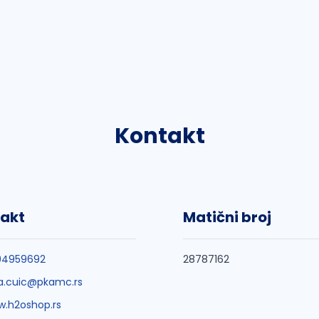
Kontakt
akt
Matični broj
04959692
28787162
a.cuic@pkamc.rs
.h2oshop.rs