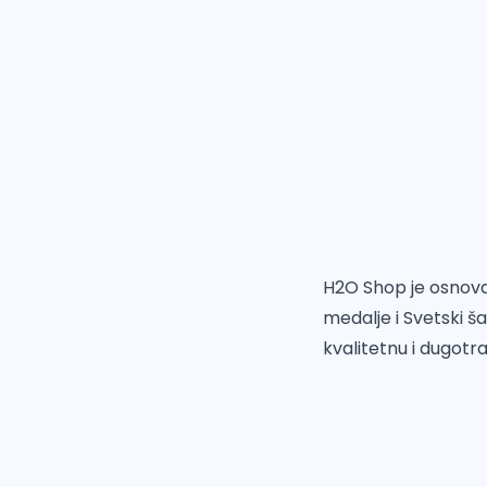
H2O Shop je osnovan
medalje i Svetsk
i š
kvalitetnu i dugotr