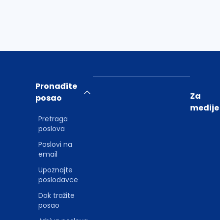
Pronađite
Za
posao
medije
Pretraga
poslova
Poslovi na
email
Upoznajte
poslodavce
Dok tražite
posao