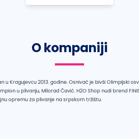
O kompaniji
 u Kragujevcu 2013. godine. Osnivač je bivši Olimpijski os
ampion u plivanju, Milorad Čavić. H2O Shop nudi brend
FINI
ajnu opremu za plivanje na srpskom tržištu.