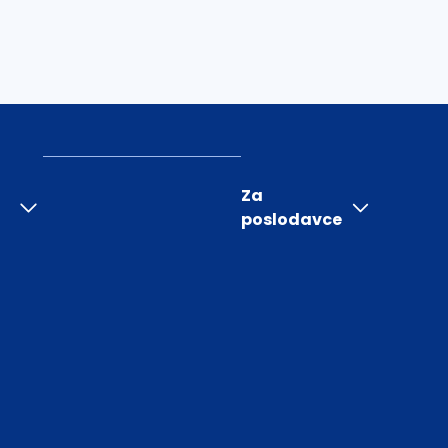
Za
poslodavce