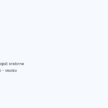
vajač srebrne
S -
visoko