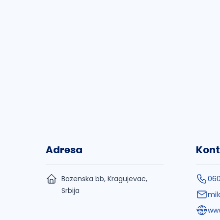
Adresa
Kont
Bazenska bb, Kragujevac,
06
Srbija
mil
www