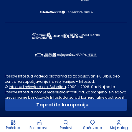
Poslovi Infostud vodeća platforma za zapošljavanje u Srbiji, deo
centra za zapošljavanje i razvoj karijere - Infostud.
©
Infostud rešenja d.o.o. Subotica
, 2000 -
2026
. Sadržaj sajta
Poslovi.infostud.com
je vlasništvo
Infostuda
. Zabranjeno je njegovo
preuzimanje bez dozvole
Infostuda
, zarad komercijalne upotrebe ili
u druge svrhe, osim za lične potrebe posetilaca sajta.
Uslovi
Zapratite kompaniju
korišćenja.
Početna
Poslodavci
Poslovi
Sačuvano
Moj nalog