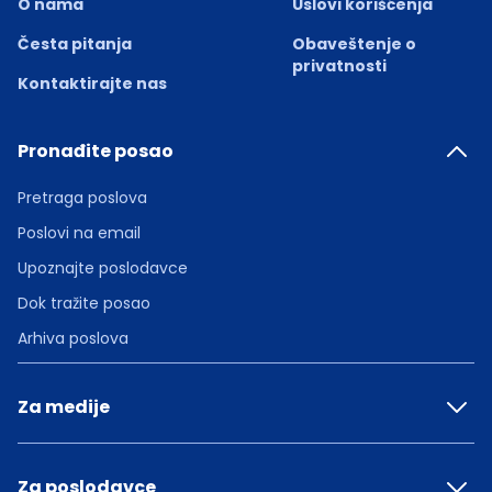
O nama
Uslovi korišćenja
Česta pitanja
Obaveštenje o
privatnosti
Kontaktirajte nas
Pronađite posao
Pretraga poslova
Poslovi na email
Upoznajte poslodavce
Dok tražite posao
Arhiva poslova
Za medije
Za poslodavce