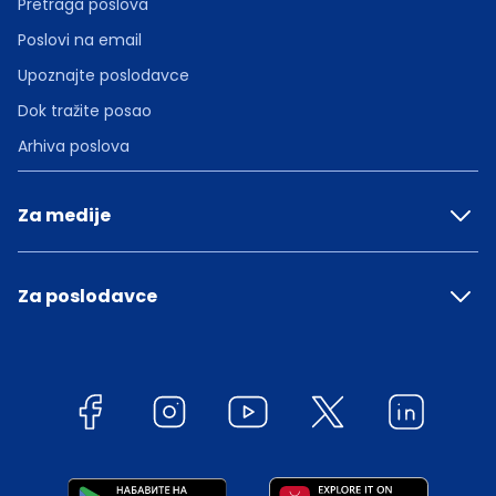
Pretraga poslova
Poslovi na email
Upoznajte poslodavce
Dok tražite posao
Arhiva poslova
Za medije
Za poslodavce