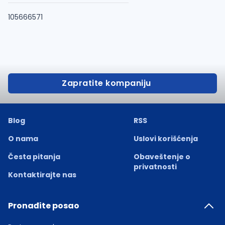
105666571
Zapratite kompaniju
Blog
RSS
O nama
Uslovi korišćenja
Česta pitanja
Obaveštenje o
privatnosti
Kontaktirajte nas
Pronađite posao