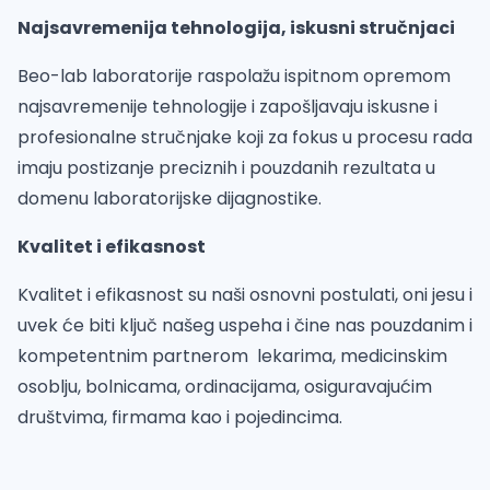
Najsavremenija tehnologija, iskusni stručnjaci
Beo-lab laboratorije raspolažu ispitnom opremom
najsavremenije tehnologije i zapošljavaju iskusne i
profesionalne stručnjake koji za fokus u procesu rada
imaju postizanje preciznih i pouzdanih rezultata u
domenu laboratorijske dijagnostike.
Kvalitet i efikasnost
Kvalitet i efikasnost su naši osnovni postulati, oni jesu i
uvek će biti ključ našeg uspeha i čine nas pouzdanim i
kompetentnim partnerom lekarima, medicinskim
osoblju, bolnicama, ordinacijama, osiguravajućim
društvima, firmama kao i pojedincima.