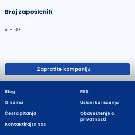
Broj zaposlenih
51 - 100
Zapratite kompaniju
Blog
RSS
O nama
Uslovi korišćenja
Česta pitanja
Obaveštenje o
privatnosti
Kontaktirajte nas