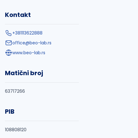
Kontakt
+381113622888
office@beo-lab.rs
www.beo-lab.rs
Matični broj
63717266
PIB
108808120