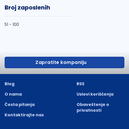
Broj zaposlenih
51 - 100
Zapratite kompaniju
Blog
RSS
O nama
Uslovi korišćenja
Česta pitanja
Obaveštenje o
privatnosti
Kontaktirajte nas