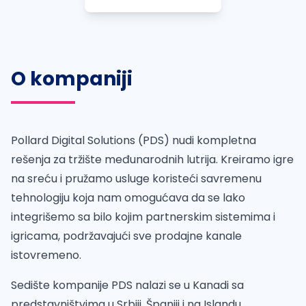
O kompaniji
Pollard Digital Solutions (PDS) nudi kompletna
rešenja za tržište međunarodnih lutrija. Kreiramo igre
na sreću i pružamo usluge koristeći savremenu
tehnologiju koja nam omogućava da se lako
integrišemo sa bilo kojim partnerskim sistemima i
igricama, podržavajući sve prodajne kanale
istovremeno.
Sedište kompanije PDS nalazi se u Kanadi sa
predstavništvima u Srbiji, Španiji i na Islandu.