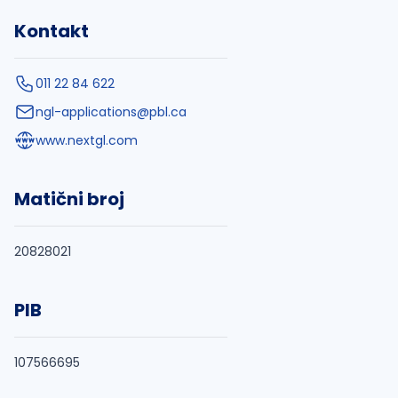
Kontakt
011 22 84 622
ngl-applications@pbl.ca
www.nextgl.com
Matični broj
20828021
PIB
107566695