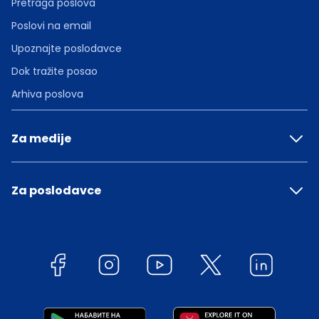
Pretraga poslova
Poslovi na email
Upoznajte poslodavce
Dok tražite posao
Arhiva poslova
Za medije
Za poslodavce