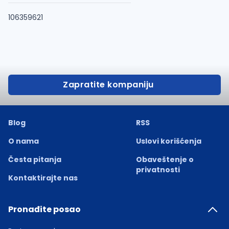
106359621
Zapratite kompaniju
Blog
RSS
O nama
Uslovi korišćenja
Česta pitanja
Obaveštenje o
privatnosti
Kontaktirajte nas
Pronađite posao