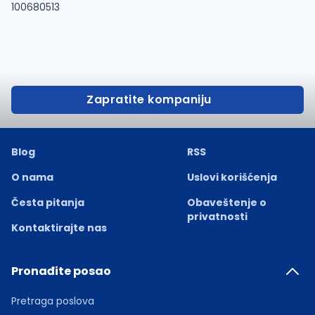
100680513
Zapratite kompaniju
Blog
RSS
O nama
Uslovi korišćenja
Česta pitanja
Obaveštenje o
privatnosti
Kontaktirajte nas
Pronađite posao
Pretraga poslova