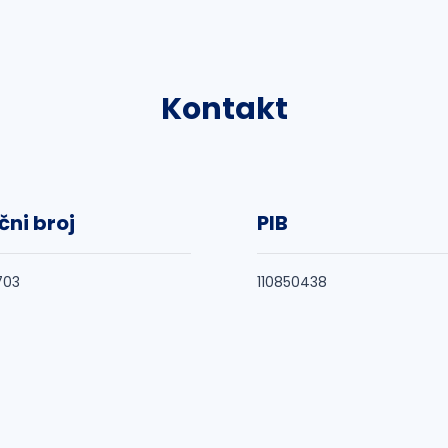
Kontakt
čni broj
PIB
703
110850438