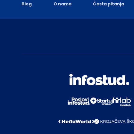
Blog
O nama
Česta pitanja