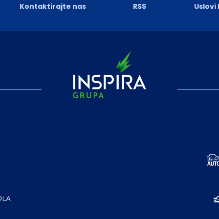
Kontaktirajte nas
RSS
Uslovi