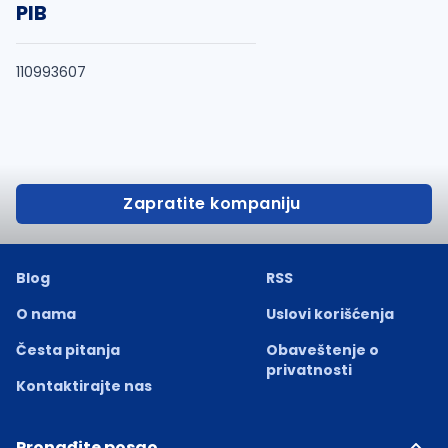
PIB
110993607
Zapratite kompaniju
Blog
RSS
O nama
Uslovi korišćenja
Česta pitanja
Obaveštenje o
privatnosti
Kontaktirajte nas
Pronađite posao