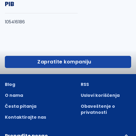
PIB
105416186
Zapratite kompaniju
Blog
RSS
O nama
Uslovi korišćenja
Česta pitanja
Obaveštenje o
privatnosti
Kontaktirajte nas
Pronađite posao