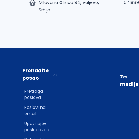
Milovana Glisica 94, Valjevo,
07188
Srbija
Pronađite
Za
posao
medije
Pretraga
poslova
Poslovi na
email
Upoznajte
poslodavce