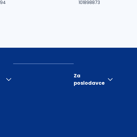
994
101898873
Za
poslodavce