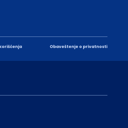
 korišćenja
Obaveštenje o privatnosti