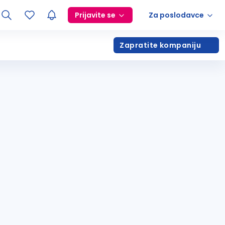
Prijavite se
Za poslodavce
Zapratite kompaniju