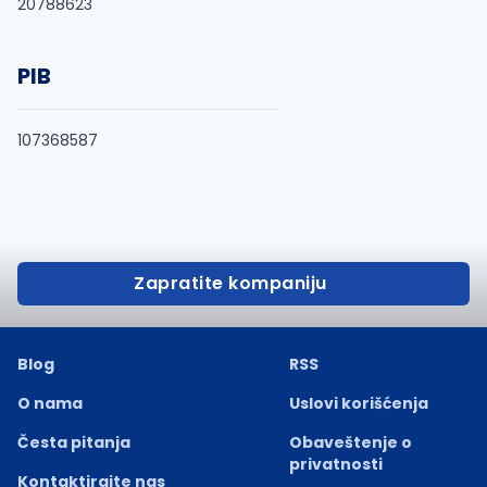
20788623
PIB
107368587
Zapratite kompaniju
Blog
RSS
O nama
Uslovi korišćenja
Česta pitanja
Obaveštenje o
privatnosti
Kontaktirajte nas