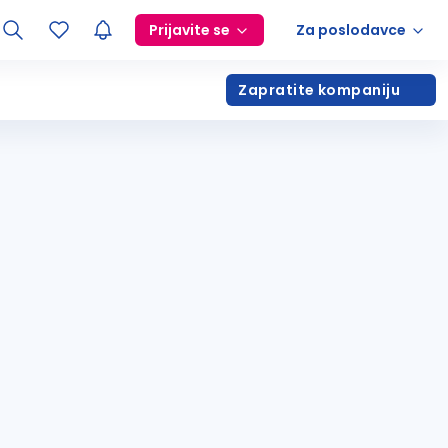
Prijavite se
Za poslodavce
Zapratite kompaniju