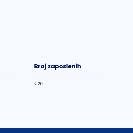
Broj zaposlenih
< 20