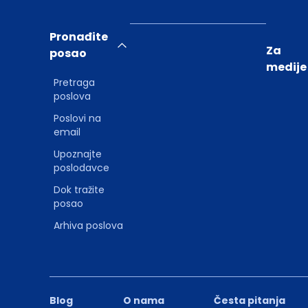
Pronađite
Za
posao
medije
Pretraga
poslova
Poslovi na
email
Upoznajte
poslodavce
Dok tražite
posao
Arhiva poslova
Blog
O nama
Česta pitanja