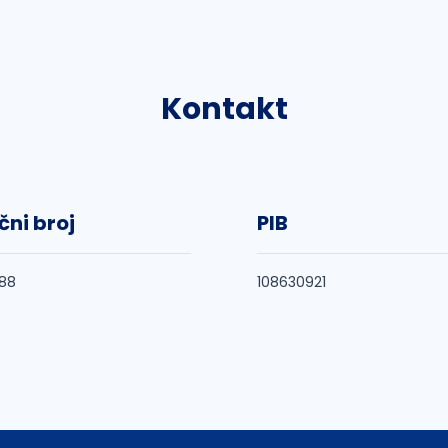
Kontakt
čni broj
PIB
88
108630921