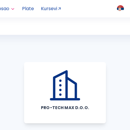
osao
Plate
Kursevi
PRO-TECH MAX D.O.O.