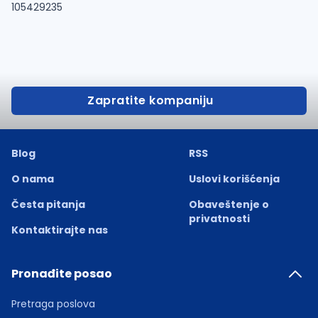
105429235
Zapratite kompaniju
Blog
RSS
O nama
Uslovi korišćenja
Česta pitanja
Obaveštenje o
privatnosti
Kontaktirajte nas
Pronađite posao
Pretraga poslova