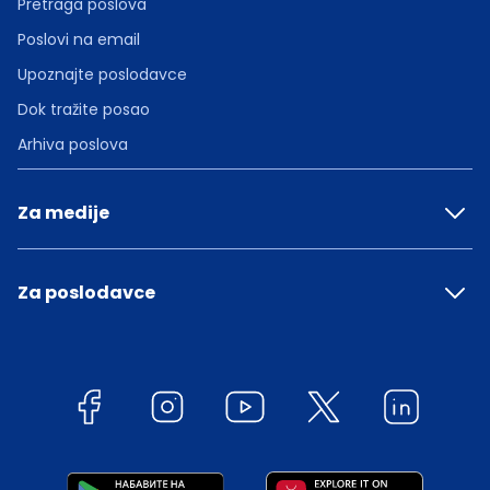
Pretraga poslova
Poslovi na email
Upoznajte poslodavce
Dok tražite posao
Arhiva poslova
Za medije
Za poslodavce