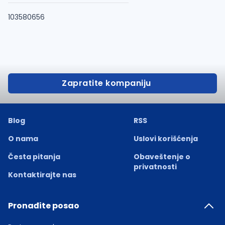
103580656
Zapratite kompaniju
Blog
RSS
O nama
Uslovi korišćenja
Česta pitanja
Obaveštenje o
privatnosti
Kontaktirajte nas
Pronađite posao