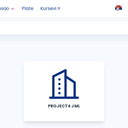
osao
Plate
Kursevi
PROJECT4 JML