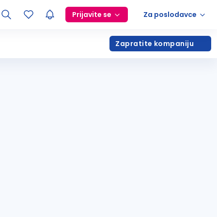
Prijavite se
Za poslodavce
Zapratite kompaniju