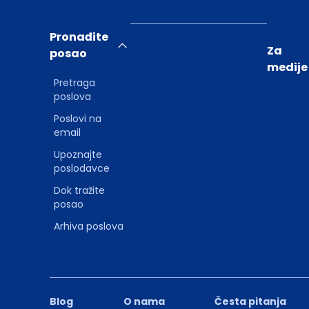
Pronađite
Za
posao
medije
Pretraga
poslova
Poslovi na
email
Upoznajte
poslodavce
Dok tražite
posao
Arhiva poslova
Blog
O nama
Česta pitanja