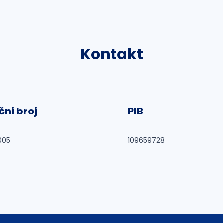
Kontakt
čni broj
PIB
005
109659728