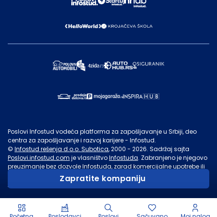
Poslovi Infostud vodeća platforma za zapošljavanje u Srbiji, deo
centra za zapošljavanje i razvoj karijere - Infostud.
©
Infostud rešenja d.o.o. Subotica
, 2000 -
2026
. Sadržaj sajta
Poslovi.infostud.com
je vlasništvo
Infostuda
. Zabranjeno je njegovo
preuzimanje bez dozvole
Infostuda
, zarad komercijalne upotrebe ili
u druge svrhe, osim za lične potrebe posetilaca sajta.
Uslovi
Zapratite kompaniju
korišćenja.
Početna
Poslodavci
Poslovi
Sačuvano
Moj nalog