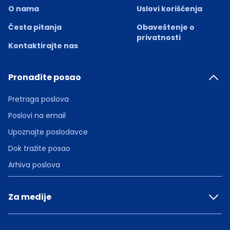
O nama
Uslovi korišćenja
Česta pitanja
Obaveštenje o
privatnosti
Kontaktirajte nas
Pronađite posao
Pretraga poslova
Poslovi na email
Upoznajte poslodavce
Dok tražite posao
Arhiva poslova
Za medije