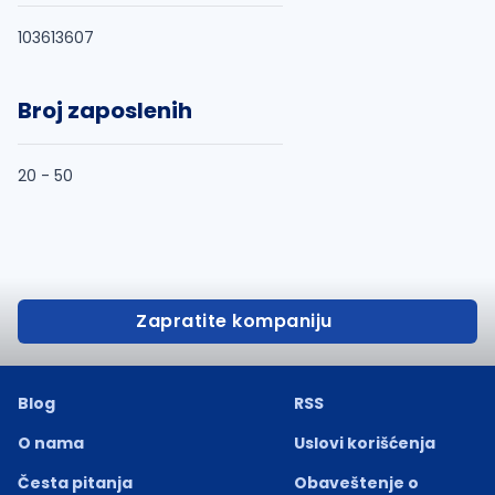
103613607
Broj zaposlenih
20 - 50
Zapratite kompaniju
Blog
RSS
O nama
Uslovi korišćenja
Česta pitanja
Obaveštenje o