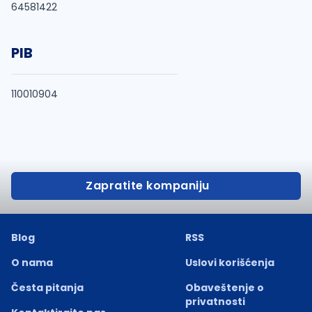
64581422
PIB
110010904
Zapratite kompaniju
Blog
RSS
O nama
Uslovi korišćenja
Česta pitanja
Obaveštenje o
privatnosti