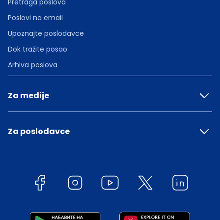
Pretraga poslova
Poslovi na email
Upoznajte poslodavce
Dok tražite posao
Arhiva poslova
Za medije
Za poslodavce