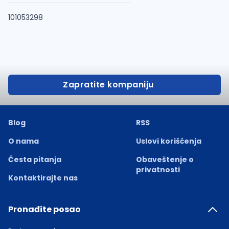
101053298
Zapratite kompaniju
Blog
RSS
O nama
Uslovi korišćenja
Česta pitanja
Obaveštenje o
privatnosti
Kontaktirajte nas
Pronađite posao