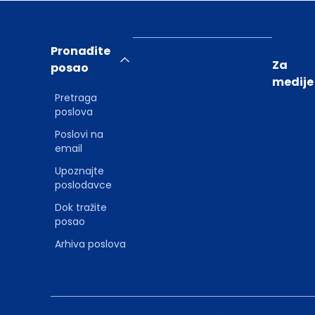
Pronađite
Za
posao
medije
Pretraga
poslova
Poslovi na
email
Upoznajte
poslodavce
Dok tražite
posao
Arhiva poslova