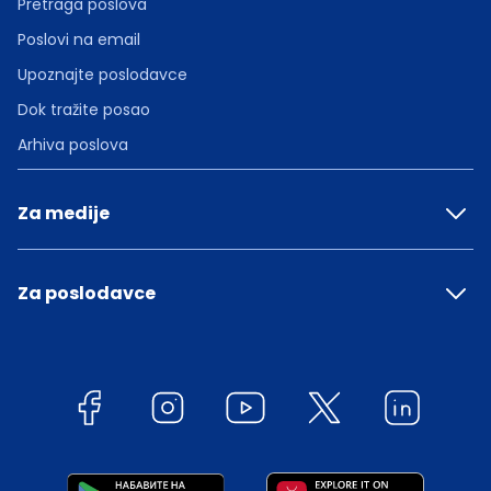
Pretraga poslova
Poslovi na email
Upoznajte poslodavce
Dok tražite posao
Arhiva poslova
Za medije
Za poslodavce