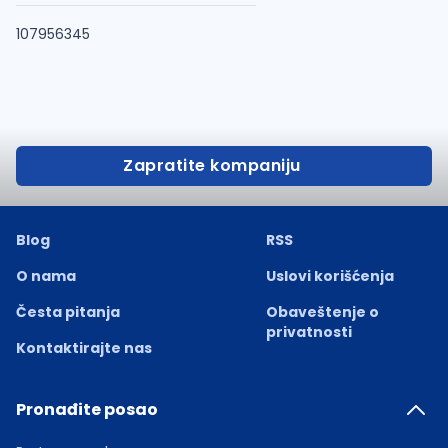
107956345
Zapratite kompaniju
Blog
RSS
O nama
Uslovi korišćenja
Česta pitanja
Obaveštenje o
privatnosti
Kontaktirajte nas
Pronađite posao