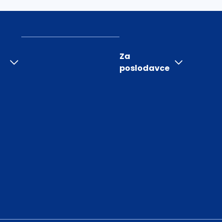
Za
poslodavce