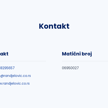
Kontakt
akt
Matični broj
38295657
06950027
o@randjelovic.co.rs
.randjelovic.co.rs