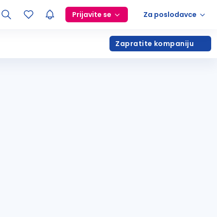
Prijavite se
Za poslodavce
Zapratite kompaniju