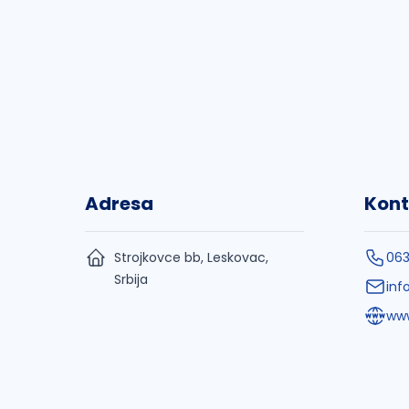
Adresa
Kont
Strojkovce bb, Leskovac,
06
Srbija
inf
www