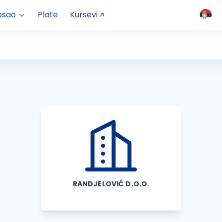
osao
Plate
Kursevi
RANDJELOVIĆ D.O.O.