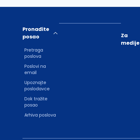
Pronađite
Za
posao
medije
Pretraga
poslova
Poslovi na
email
Upoznajte
poslodavce
Dok tražite
posao
Arhiva poslova