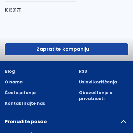
101681711
Zapratite kompaniju
Blog
RSS
O nama
Uslovi korišćenja
Česta pitanja
Obaveštenje o
privatnosti
Kontaktirajte nas
Pronađite posao