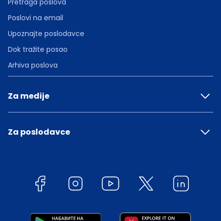
Pretraga poslova
Poslovi na email
Upoznajte poslodavce
Dok tražite posao
Arhiva poslova
Za medije
Za poslodavce